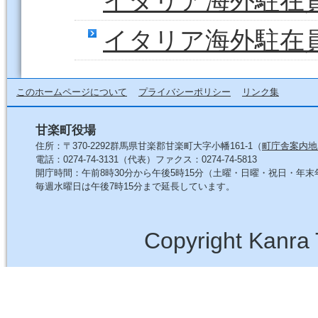
イタリア海外駐在員だ
イタリア海外駐在員だ
このホームページについて
プライバシーポリシー
リンク集
甘楽町役場
住所：〒370-2292群馬県甘楽郡甘楽町大字小幡161-1（
町庁舎案内地
電話：0274-74-3131（代表）ファクス：0274-74-5813
開庁時間：午前8時30分から午後5時15分（土曜・日曜・祝日・年
毎週水曜日は午後7時15分まで延長しています。
Copyright Kanra 