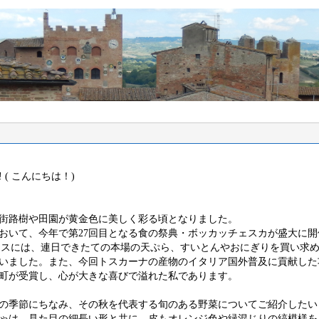
( こんにちは！)
街路樹や田園が黄金色に美しく彩る頃となりました。
いて、今年で第27回目となる食の祭典・ボッカッチェスカが盛大に開
ースには、連日できたての本場の天ぷら、すいとんやおにぎりを買い求
いました。また、今回トスカーナの産物のイタリア国外普及に貢献した
町が受賞し、心が大きな喜びで溢れた私であります。
の季節にちなみ、その秋を代表する旬のある野菜についてご紹介したい
ゃは、見た目の細長い形と共に、皮もオレンジ色や緑混じりの縞模様を