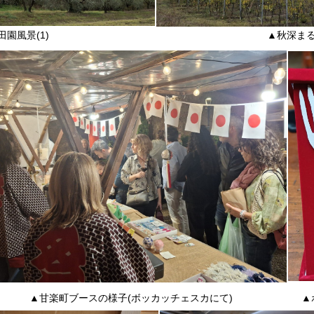
園風景(1)
▲秋深まる
▲甘楽町ブースの様子(ボッカッチェスカにて)
▲