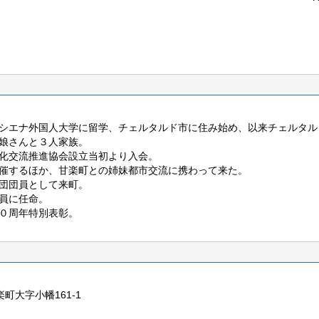
シエナ外国人大学に留学、チェルタルド市に住み始め、以来チェルタル
娘さんと３人家族。
化交流推進協会設立当初より入会。
催するほか、甘楽町との姉妹都市交流に携わって来た。
団団員として来町。
員に任命。
０周年特別表彰。
楽町大字小幡161-1