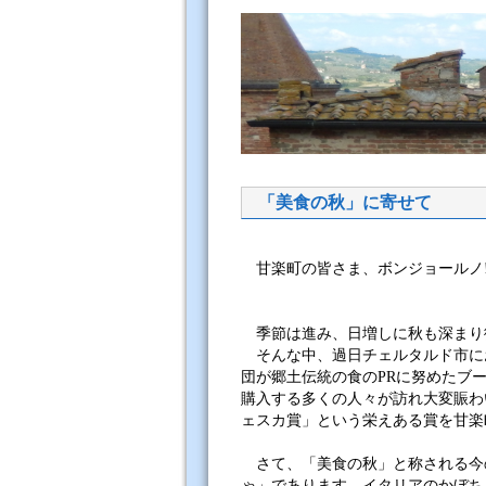
「美食の秋」に寄せて
甘楽町の皆さま、ボンジョールノ! 
季節は進み、日増しに秋も深まり
そんな中、過日チェルタルド市にお
団が郷土伝統の食のPRに努めたブ
購入する多くの人々が訪れ大変賑わ
ェスカ賞」という栄えある賞を甘楽
さて、「美食の秋」と称される今
ゃ」であります。イタリアのかぼち