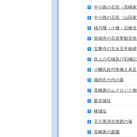
中小路の石垣（高橋家
中小路の石垣（山田家
雄川堰（小堰・石橋含
崇福寺の石造聖観音坐
宝勝寺の文永五年板碑
吹上の石樋及び石樋記
小幡氏紋付朱備え具足
織田氏七代の墓
高橋家のムクロジと御
庭谷城址
峰城址
天引黒渕古墳群の塚
高橋家の庭園