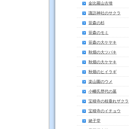
金比羅山古墳
諏訪神社のサクラ
笹森の杉
笹森のモミ
笹森の大ケヤキ
秋畑の大ツバキ
秋畑の大ケヤキ
秋畑のヒイラギ
楽山園のウメ
小幡氏歴代の墓
宝積寺の枝垂れザクラ
宝積寺のイチョウ
姥子堂