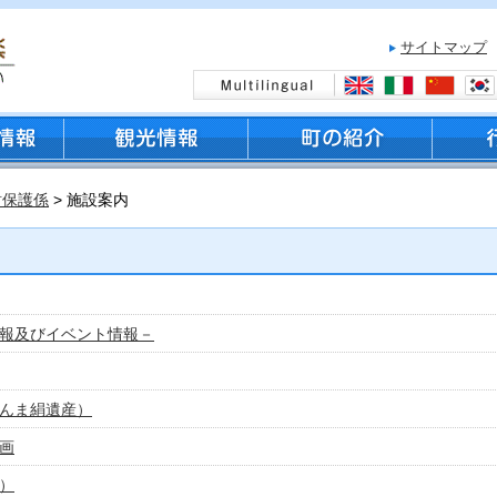
サイトマップ
財保護係
> 施設案内
報及びイベント情報－
んま絹遺産）
画
）