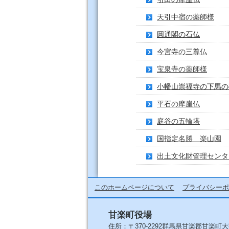
天引中宿の薬師様
圓通閣の石仏
今宮寺の三尊仏
宝泉寺の薬師様
小幡山崇福寺の下馬の
平石の摩崖仏
庭谷の五輪塔
国指定名勝 楽山園
出土文化財管理センタ
このホームページについて
プライバシーポ
甘楽町役場
住所：〒370-2292群馬県甘楽郡甘楽町大