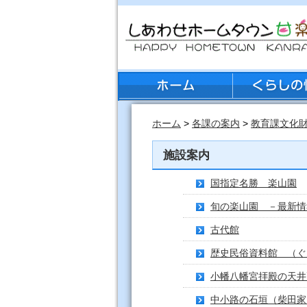
ホーム
>
各課の案内
>
教育課文化
施設案内
国指定名勝 楽山園
旬の楽山園 －最新情
古代館
歴史民俗資料館 （ぐ
小幡八幡宮拝殿の天井
中小路の石垣（柴田家