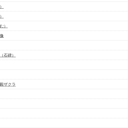
）
）
む）
像
（石碑）
殿ザクラ