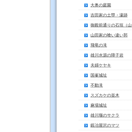
大奥の庭園
吉田家の土塁・濠跡
御殿前通りの石垣（山
山田家の喰い違い郭
飛竜の滝
雄川水源の障子岩
夫婦ケヤキ
国峯城址
不動滝
スズカケの並木
麻場城址
雄川堰のサクラ
鍛冶屋沢のマツ