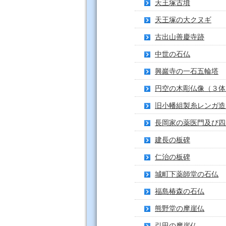
天王塚古墳
天王塚の大クヌギ
古出山善慶寺跡
中世の石仏
興巖寺の一石五輪塔
円空の木彫仏像（３体
旧小幡組製糸レンガ造
長岡家の薬医門及び四
建長の板碑
仁治の板碑
城町下薬師堂の石仏
福島椿森の石仏
熊野堂の摩崖仏
引田の摩崖仏