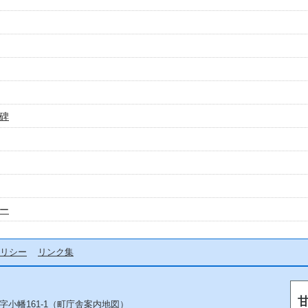
碑
ー
リシー
リンク集
字小幡161-1（
町庁舎案内地図
）