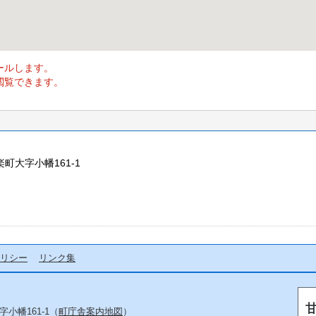
ールします。
閲覧できます。
楽町大字小幡161-1
リシー
リンク集
字小幡161-1（
町庁舎案内地図
）