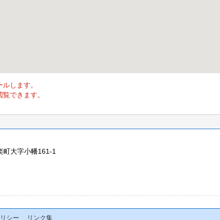
ールします。
閲覧できます。
楽町大字小幡161-1
リシー
リンク集