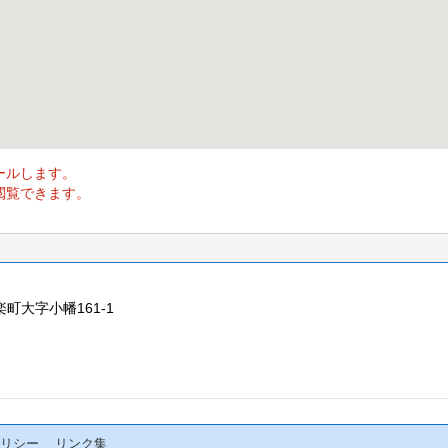
ールします。
閲覧できます。
楽町大字小幡161-1
リシー
リンク集