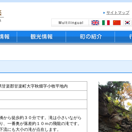
サイトマップ
 群馬県甘楽郡甘楽町大字秋畑字小牧平地内
橋から徒歩約３０分です。滝は小さいながら
り、一番奥が落差約１０ｍの飛龍の滝です。
下流にも大小の滝が点在します。