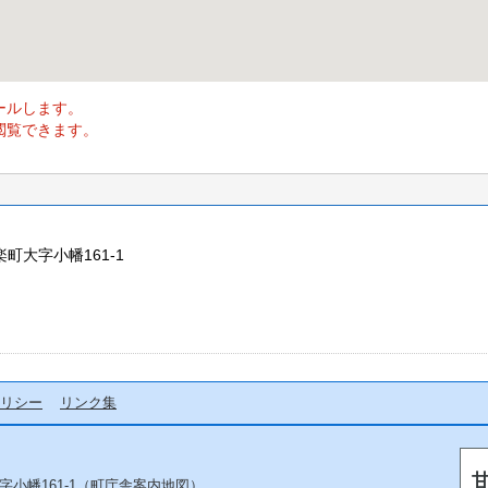
ールします。
閲覧できます。
楽町大字小幡161-1
リシー
リンク集
字小幡161-1（
町庁舎案内地図
）