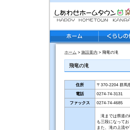
ホーム
>
施設案内
> 飛竜の滝
飛竜の滝
住所
〒370-2204
電話
0274-74-3131
ファックス
0274-74-4685
滝までは県道の
も三段になってお
また、滝の上流や