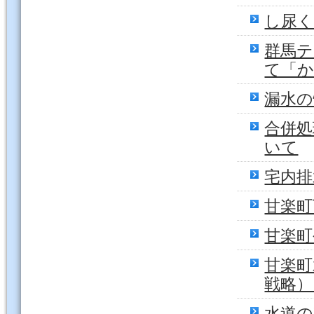
し尿
群馬テ
て「
漏水の
合併処
いて
宅内排
甘楽町
甘楽町
甘楽町
戦略）
水道の