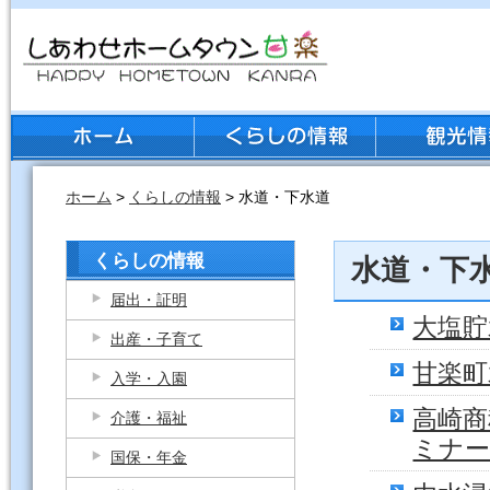
ホーム
>
くらしの情報
> 水道・下水道
くらしの情報
水道・下
届出・証明
大塩貯
出産・子育て
甘楽町
入学・入園
高崎商
介護・福祉
ミナ
国保・年金