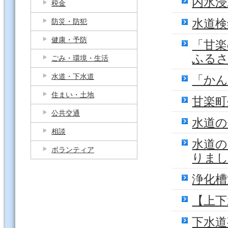
内水浸
税金
水道
防災・防犯
健康・予防
「甘楽
ふる
ごみ・環境・生活
水道・下水道
「か
住まい・土地
甘楽町
公共交通
水道の
相談
水道
ボランティア
りま
浄化槽
【上下
下水道