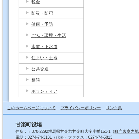
税金
防災・防犯
健康・予防
ごみ・環境・生活
水道・下水道
住まい・土地
公共交通
相談
ボランティア
このホームページについて
プライバシーポリシー
リンク集
甘楽町役場
住所：〒370-2292群馬県甘楽郡甘楽町大字小幡161-1（
町庁舎案内地
電話：0274-74-3131（代表）ファクス：0274-74-5813