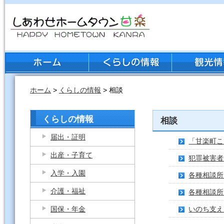
ホーム
>
くらしの情報
> 相談
くらしの情報
相談
届出・証明
「甘楽町こ
出産・子育て
犯罪被害者
入学・入園
各種相談所
介護・福祉
各種相談所
国保・年金
いのち支え