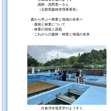
講師：高野憲一さん
（元群馬森林管理署署長）
森から学ぶー林業と地域の未来ー
・森林と林業について
・林業の現状と課題
・これからの森林・林業と地域の未来
白倉浄水場見学のようす１