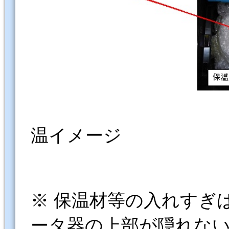
メータボ
温イメージ
※ 保温材等の入れすぎ
ータ器の上部が隠れな