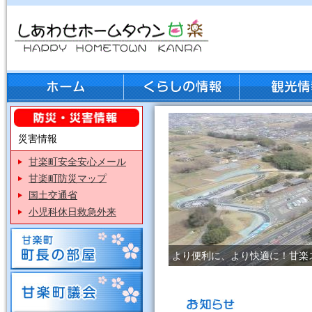
災害情報
甘楽町安全安心メール
甘楽町防災マップ
国土交通省
小児科休日救急外来
より便利に、より快適に！甘楽