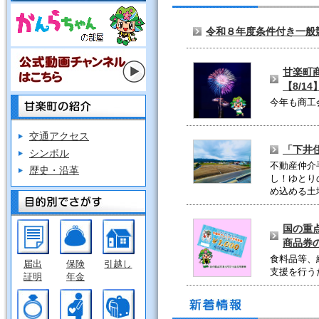
令和８年度条件付き一般
甘楽町
【8/14
今年も商工
交通アクセス
「下井
シンボル
不動産仲介
歴史・沿革
し！ゆとり
め込める土
国の重
商品券
食料品等、
届出
保険
引越し
支援を行う
証明
年金