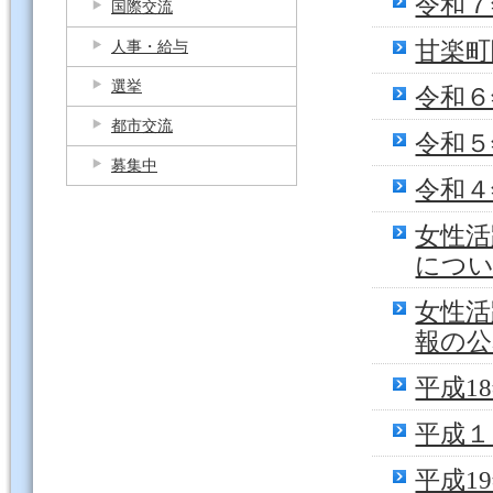
令和７
国際交流
甘楽町
人事・給与
選挙
令和６
都市交流
令和５
募集中
令和４
女性活
につ
女性活
報の
平成1
平成１
平成1