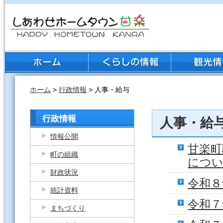
ホーム
>
行政情報
> 人事・給与
行政情報
人事・給
情報公開
甘楽町
町の組織
につ
財政状況
令和８
統計資料
令和７
まちづくり