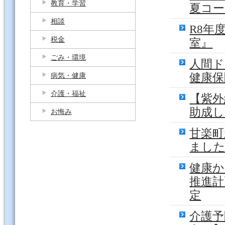
教育・学習
夏コー
相談
R8年
税金
室』
ごみ・環境
人間ド
健康保
病気・健康
介護・福祉
【紫外
助成し
お悔み
甘楽町
ました
健康か
推進計
定
介護予