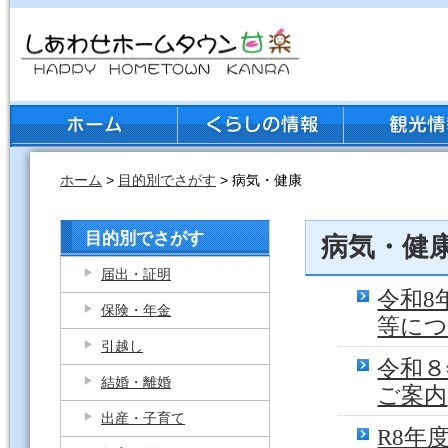
ホーム
>
目的別でさがす
> 病気・健康
目的別でさがす
病気・健
届出・証明
令和8
保険・年金
等に
引越し
令和８
結婚・離婚
ご案内
出産・子育て
R8年