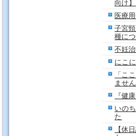
向け】
医療用
子宮頸
種に
不妊治
にこに
「こ
ませ
『健
いのち
た
【休日