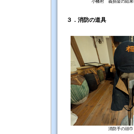
小幡村 義捐金の結果
３．消防の道具
消防手の頭巾