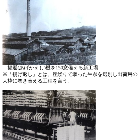
揚返(あげかえし)機を150窓備える新工場
※「揚げ返し」とは、座繰りで取った生糸を選別し出荷用の
大枠に巻き替える工程を言う。