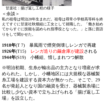
甘楽社：揚げ返し工程の様子
＜余談＞
私の祖母は明治28年生まれだ。祖母は尋常小学校高等科を終
えてすぐに甘楽社秋畑組に工女として就職した。「働き始め
てからすぐに技能を認められ指導役となった。」と孫に昔語
りをして聞かせた。
1918年
(T 7) 暴風雨で煙突倒壊しレンガで再建
1926年
(T15)
レンガ造りの繭倉庫が建設
される
1944年
(S19) 小幡組、惜しまれつつ解散
※明治初期、生糸が輸出品の主力となり増産が求
められた。しかし、小幡地区には大規模な器械製
糸工場を建設する資本力が無かった。そこで、29
名が発起人となり国の融資を受け、器械製糸場に
比較し少ない資本で立ち上げられる「揚げ返し工
場」を設立した。