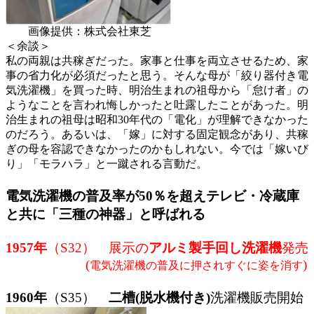
画像提供：株式会社東芝
＜余談＞
私の両親は共稼ぎだった。家事と仕事を両立させるため、家
事の省力化が必須だったと思う。そんな母が「絞り器付き電
気洗濯機」を買った時、明治生まれの祖母から「怠け者」の
ようなことを言われ悔しかったと吐露したことがあった。明
治生まれの祖母は昭和30年代の「電化」が理解できなかった
のだろう。あるいは、「嫁」に対する固定観念があり、共稼
ぎの母を容認できなかったのかもしれない。今では「嫁いび
り」「モラハラ」と一蹴される言動だ。
電気洗濯機の普及率が50％を超えテレビ・冷蔵庫
と共に「三種の神器」
と呼ばれる
1957年
（S32） 展示の
アルミ製手回し洗濯機
発売
(
)
電気洗濯機の普及に押されすぐに姿を消す
1960年
（S35）
二槽(脱水機付き)
洗濯機販売開始