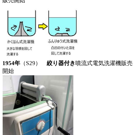
販売開始
1954年
（S29）
絞り器付き
噴流式電気洗濯機販売
開始