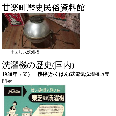
甘楽町歴史民俗資料館
手回し式洗濯機
洗濯機の歴史(国内)
1930年
（S5）
攪拌(かくはん)式
電気洗濯機販売
開始