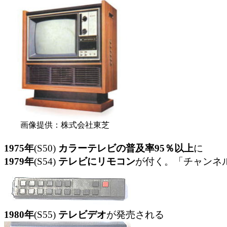
画像提供：株式会社東芝
1975年
(S50)
カラーテレビの普及率95％以上
に
1979年
(S54)
テレビにリモコン
が付く。「チャンネ
1980年
(S55)
テレビデオ
が発売される