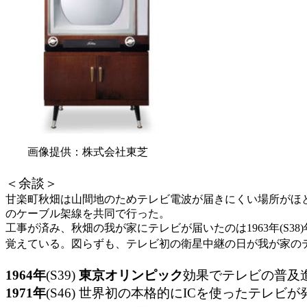
画像提供：株式会社東芝
＜余談＞
甘楽町秋畑は山間地のためテレビ電波が届きにくい場所がほ
のケーブル架線を共同で行った。
工事が済み、秋畑の我が家にテレビが届いたのは1963年(S
覚えている。図らずも、テレビ初の衛星中継の日が我が家の
1964年
(S39)
東京オリンピック
効果でテレビの普及
1971年
(S46) 世界初の本格的にICを使ったテレビ