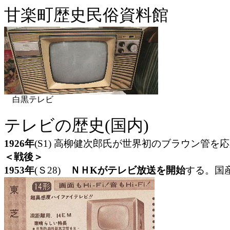
甘楽町歴史民俗資料館
白黒テレビ
テレビの歴史(国内)
1926年
(
S1) 高柳健次郎氏が世界初のブラウン管を
＜戦後＞
1953年
(
Ｓ28)
ＮＨKがテレビ放送を開始
する。国産