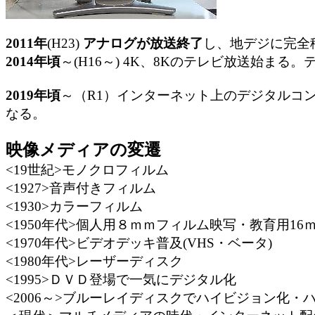
2011年
(H23)
アナログが放送終了
し、地デジに完全
2014年頃
～(H16～) 4K、8Kのテレビ放送始
2019年頃
～（R1）インターネット上のデジタルコ
なる。
映像メディアの変遷
<19世紀>モノクロフィルム
<1927>音声付きフィルム
<1930>カラーフィルム
<1950年代>個人用８ｍｍフィルム映写・教育用16
<1970年代>ビデオデッキ普及(VHS・ベータ)
<1980
年代
>レーザーディスク
<1995>ＤＶＤ登場で一気にデジタル化
<2006～>ブルーレイディスクでハイビジョン化