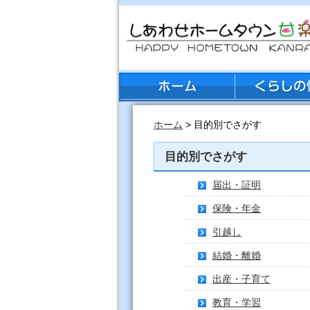
ホーム
> 目的別でさがす
目的別でさがす
届出・証明
保険・年金
引越し
結婚・離婚
出産・子育て
教育・学習