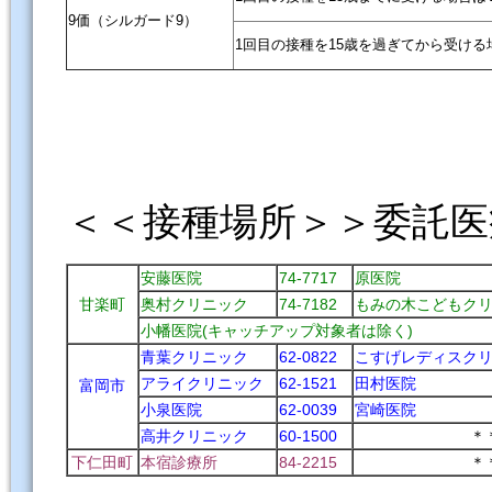
9価（シルガード9）
1回目の接種を15歳を過ぎてから受ける
＜＜接種場所＞＞委託医
安藤医院
74-7717
原医院
甘楽町
奥村クリニック
74-7182
もみの木こどもク
小幡医院(キャッチアップ対象者は除く)
青葉クリニック
62-0822
こすげレディスク
アライクリニック
62-1521
田村医院
富岡市
小泉医院
62-0039
宮崎医院
高井クリニック
60-1500
＊
下仁田町
本宿診療所
84-2215
＊