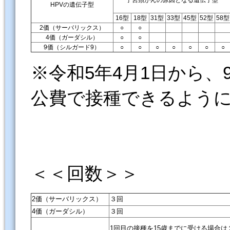
子宮頸がんの原因となる遺伝子型
HPVの遺伝子型
16型
18型
31型
33型
45型
52型
58型
2価
（サーバリックス）
○
○
4価
（ガーダシル）
○
○
9価
（シルガード9）
○
○
○
○
○
○
○
※令和5年4月1日から
公費で接種できるよう
＜＜回数＞＞
2価（サーバリックス）
３回
4価（ガーダシル）
３回
1回目の接種を15歳までに受ける場合は