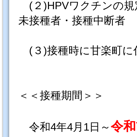
(２)HPVワクチンの規
未接種者・接種中断者
(３)接種時に甘楽町に
＜＜接種期間＞＞
令和
令和4年4月1日～