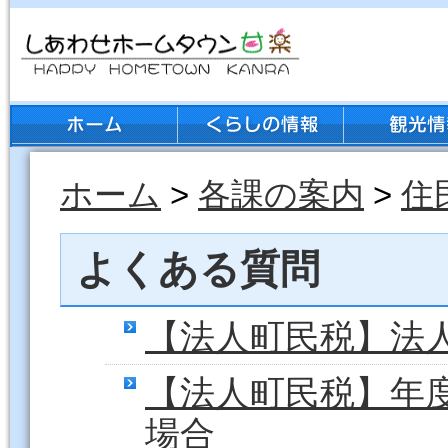
ホーム
>
各課の案内
>
住
よくある質問
【法人町民税】法
【法人町民税】年
場合