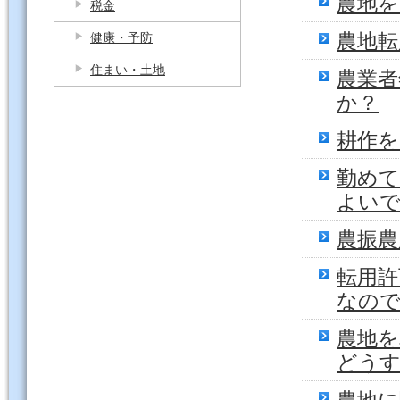
農地
税金
農地転
健康・予防
住まい・土地
農業者
か？
耕作
勤め
よい
農振
転用許
なので
農地
どう