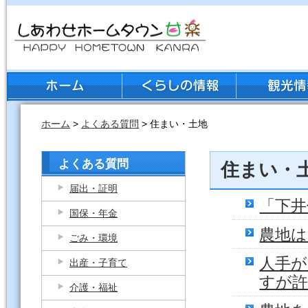
ホーム
>
よくある質問
> 住まい・土地
よくある質問
住まい・
届出・証明
「下井
国保・年金
農地
ごみ・環境
人手
出産・子育て
すが
介護・福祉