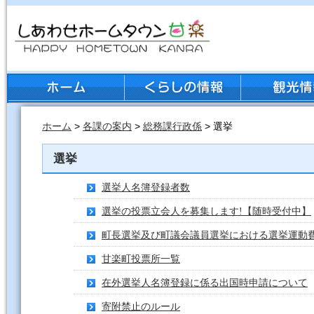
ホーム
>
各課の案内
>
総務課行政係
> 選挙
選挙
選挙人名簿登録者数
選挙の投票立会人を募集します!【随時受付中】
町長選挙及び町議会議員選挙における選挙運動
甘楽町投票所一覧
在外選挙人名簿登録に係る出国時申請について
寄附禁止のルール