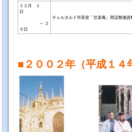
１２月 １
日
チェルタルド市茶室「甘楽庵」周辺整備資
～ ２
５日
■２００２年（平成１４