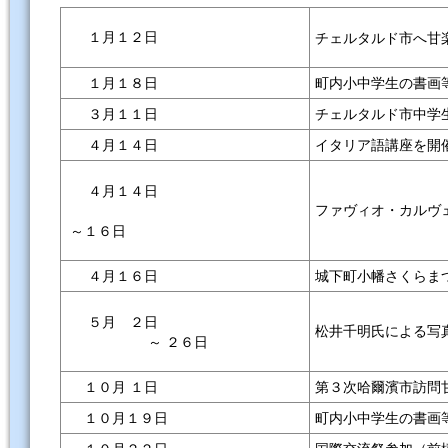
１月１２日
チェルタルド市へ甘
１月１８日
町内小中学生の書画
３月１１日
チェルタルド市中学
４月１４日
イタリア語講座を開
４月１４日
ファヴィオ・カルヴ
～１６日
４月１６日
城下町小幡さくらま
５月 ２日
松井千明氏による写真展
～ ２６日
１０月 １日
第３次哈爾濱市訪問
１０月１９日
町内小中学生の書画