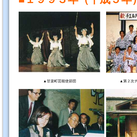
▲甘楽町芸能使節団
▲第２次