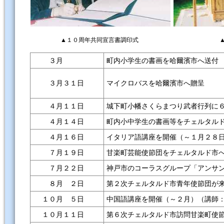
▲１０周年共同宣言書調印式
３月
町内小学生の書画を哈爾濱市へ送付
３月３１日
マイクロバスを哈爾濱市へ贈呈
４月１１日
城下町小幡さくらまつり武者行列に
４月１４日
町内小中学生の書画等をチェルタル
４月１６日
イタリア語講座を開催（～１月２８日
７月１９日
甘楽町芸能使節団をチェルタルド市
７月２２日
神戸市のコーラスグループ「アンサ
８月 ２日
第２次チェルタルド市青年使節団が
１０月 ５日
中国語講座を開催（～２月）（講師：
１０月１１日
第６次チェルタルド市訪問甘楽町使