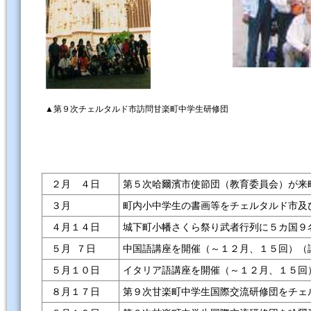
▲第９次チェルタルド市訪問甘楽町中学生研修団
２月 ４日
第５次哈爾濱市使節団（教育委員会）が来
３月
町内小中学生の書画等をチェルタルド市及
４月１４日
城下町小幡さくら祭り武者行列に５カ国９
５月 ７日
中国語講座を開催（～１２月、１５回）（
５月１０日
イタリア語講座を開催（～１２月、１５回
８月１７日
第９次甘楽町中学生国際交流研修団をチェ