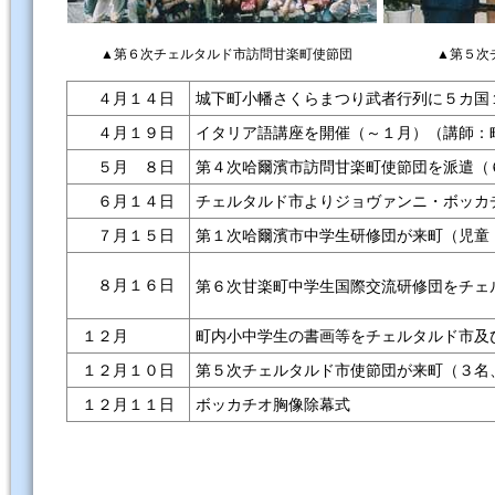
▲第６次チェルタルド市訪問甘楽町使節団
▲第５次
４月１４日
城下町小幡さくらまつり武者行列に５カ国
４月１９日
イタリア語講座を開催（～１月）（講師：
５月 ８日
第４次哈爾濱市訪問甘楽町使節団を派遣（
６月１４日
チェルタルド市よりジョヴァンニ・ボッカ
７月１５日
第１次哈爾濱市中学生研修団が来町（児童
８月１６日
第６次甘楽町中学生国際交流研修団をチェ
１２月
町内小中学生の書画等をチェルタルド市及
１２月１０日
第５次チェルタルド市使節団が来町（３名
１２月１１日
ボッカチオ胸像除幕式