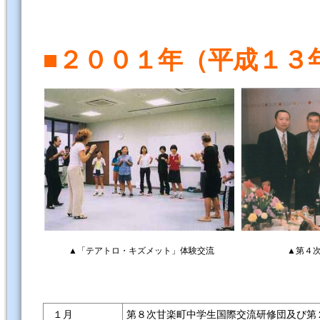
■２００１年（平成１３
▲「テアトロ・キズメット」体験交流
▲第４
１月
第８次甘楽町中学生国際交流研修団及び第