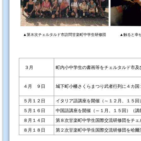
▲第８次チェルタルド市訪問甘楽町中学生研修団
▲触ると幸
３月
町内小中学生の書画等をチェルタルド市及
城下町小幡さくらまつり武者行列に４カ国
４月 ９日
５月１２日
イタリア語講座を開催（～１２月、１５回
５月１６日
中国語講座を開催（～１月、１５回）（講
８月１４日
第８次甘楽町中学生国際交流研修団をチェ
８月１８日
第２次甘楽町中学生国際交流研修団を哈爾