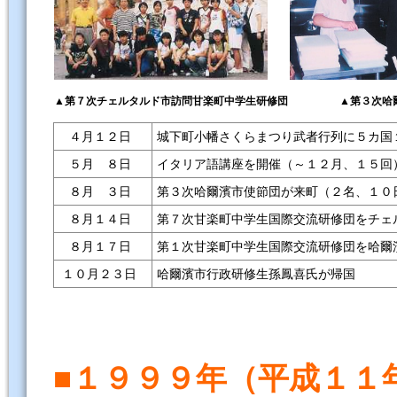
▲第７次チェルタルド市訪問甘楽町中学生研修団
▲第３次哈
４月１２日
城下町小幡さくらまつり武者行列に５カ国
５月 ８日
イタリア語講座を開催（～１２月、１５回
８月 ３日
第３次哈爾濱市使節団が来町（２名、１０
８月１４日
第７次甘楽町中学生国際交流研修団をチェ
８月１７日
第１次甘楽町中学生国際交流研修団を哈爾
１０月２３日
哈爾濱市行政研修生孫鳳喜氏が帰国
■１９９９年（平成１１