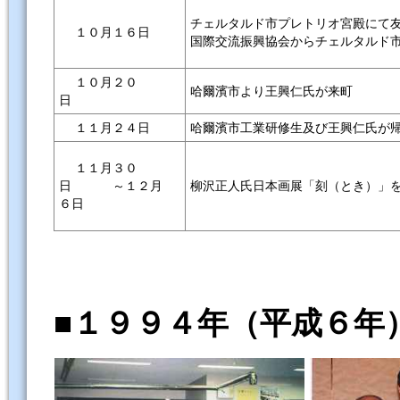
チェルタルド市プレトリオ宮殿に
１０月１６日
国際交流振興協会からチェルタルド
１０月２０
哈爾濱市より王興仁氏が来町
日
１１月２４日
哈爾濱市工業研修生及び王興仁氏が
１１月３０
柳沢正人氏日本画展「刻（とき）」
日 ～１２月
６日
■１９９４年（平成６年