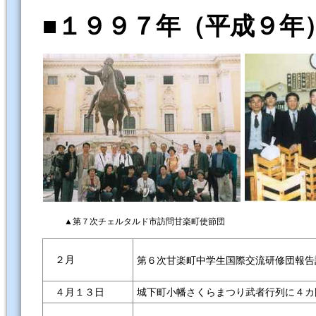
■１９９７年（平成９年
▲第７次チェルタルド市訪問甘楽町使節団
２月
第６次甘楽町中学生国際交流研修団報告
４月１３日
城下町小幡さくらまつり武者行列に４カ