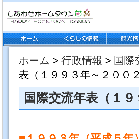
ホーム
>
行政情報
>
国際
表（１９９３年～２００
国際交流年表（１９
■１９９３年（平成５
年