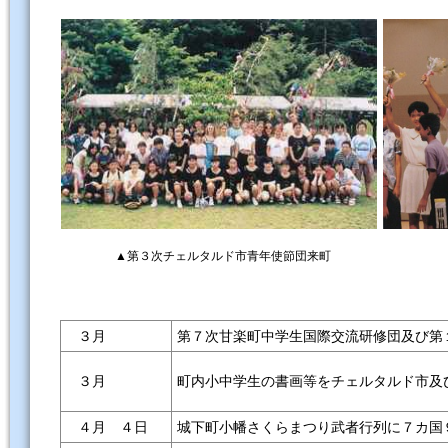
▲第３次チェルタルド市青年使節団来町
３月
第７次甘楽町中学生国際交流研修団及び第
町内小中学生の書画等をチェルタルド市及
３月
４月 ４日
城下町小幡さくらまつり武者行列に７カ国