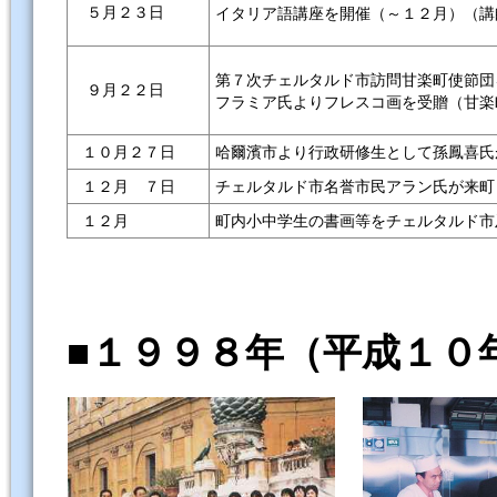
５月２３日
イタリア語講座を開催（～１２月）（講
第７次チェルタルド市訪問甘楽町
９月２２日
フラミア氏よりフレスコ画を受贈（甘
１０月２７日
哈爾濱市より行政研修生として孫鳳喜
１２月 ７日
チェルタルド市名誉市民アラン氏が来
１２月
町内小中学生の書画等をチェルタルド
■１９９８年（平成１０