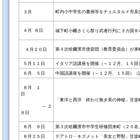
町内小中学生の書画等をチェルタルド市及
３月
４月 ８日
城下町小幡さくら祭り武者行列に３カ国８
第４次哈爾濱市使節団（教育委員会）が来
４月２０日
５月１１日
イタリア語講座を開催（～１２月、１５回
６月 ５日
中国語講座を開催（～１２月、１５回）（
８月 １
日
「東洋と西洋 終わり無き美の神秘」甘楽
～ ２
６日
８月 ６日
第３次哈爾濱市中学生研修団来町（２０名
８月２５日
テアトロ・キズメット「美女と野獣」甘楽