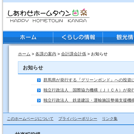
ホーム
>
各課の案内
>
会計課会計係
> お知らせ
お知らせ
群馬県が発行する『グリーンボンド』への投資
独立行政法人 国際協力機構（ＪＩＣＡ）が発
独立行政法人 鉄道建設・運輸施設整備支援機
このホームページについて
プライバシーポリシー
リンク集