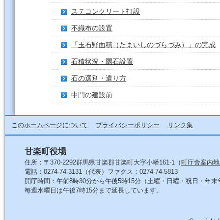
ステコンクリート打設
不織布の設置
「玉石野面積（たまいしのづらづみ）」の完成
石積状況・隅石設置
石の選別・遣り方
中門の建設前
このホームページについて
プライバシーポリシー
リンク集
甘楽町役場
住所：〒370-2292群馬県甘楽郡甘楽町大字小幡161-1（
町庁舎案内地
電話：0274-74-3131（代表）ファクス：0274-74-5813
開庁時間：午前8時30分から午後5時15分（土曜・日曜・祝日・年
毎週水曜日は午後7時15分まで延長しています。