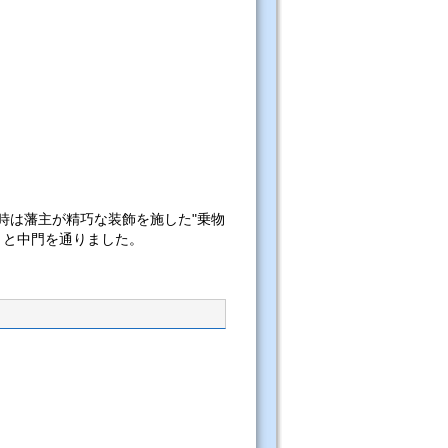
時は藩主が精巧な装飾を施した"乗物
りと中門を通りました。