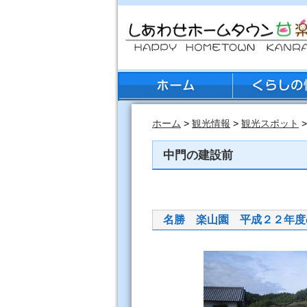
ホーム
>
観光情報
>
観光スポット
中門の建設前
名勝 楽山園 平成２２年度