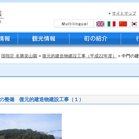
サイトマップ
>
国指定 名勝楽山園
>
復元的建造物建設工事（平成22年度）
> 中門の
の整備 復元的建造物建設工事（１）