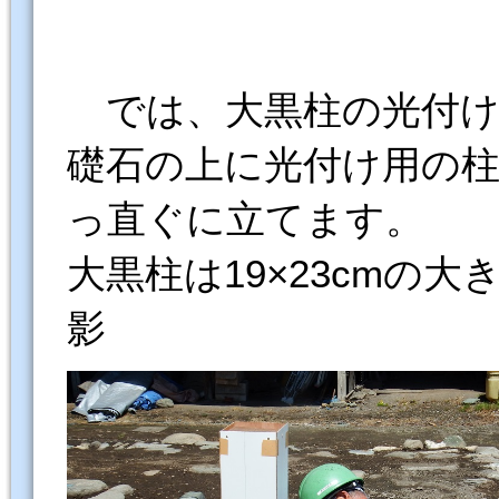
では、大黒柱の光付け
礎石の上に光付け用の
っ直ぐに立てます。
大黒柱は19×23c
影