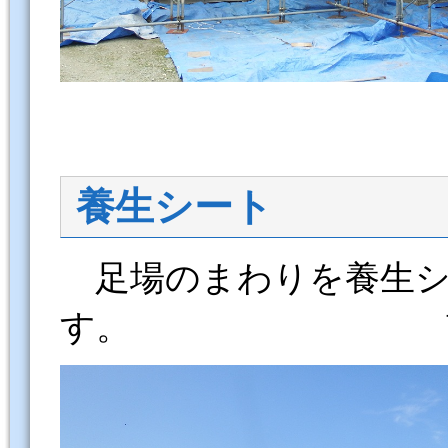
養生シート
足場のまわりを養生シ
す。 南よ