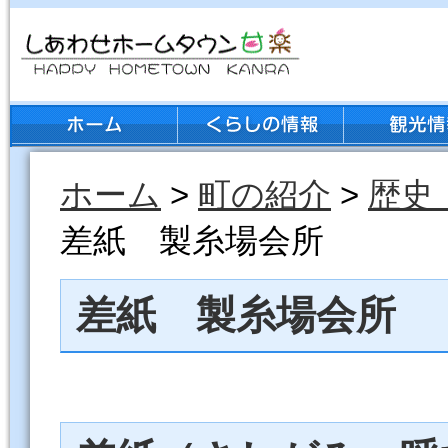
ホーム
>
町の紹介
>
歴史
差紙 製糸場会所
差紙 製糸場会所