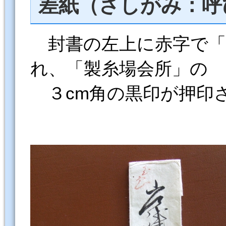
差紙（さしがみ：呼
封書の左上に赤字で「
れ、「製糸場会所」の
３cm角の黒印が押印