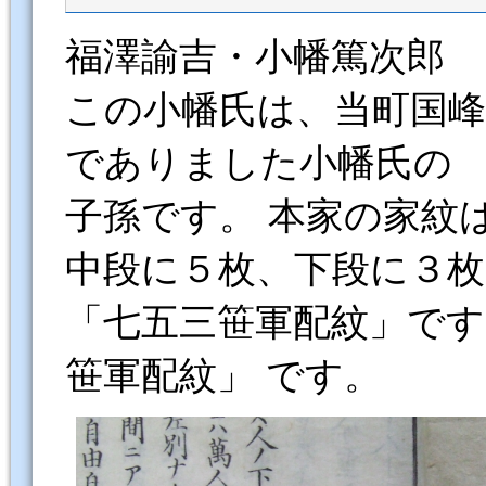
福澤諭吉・小幡篤次郎 
この小幡氏は、当町国
でありました小幡氏の
子孫です。 本家の家紋
中段に５枚、下段に３
「七五三笹軍配紋」です
笹軍配紋」 です。