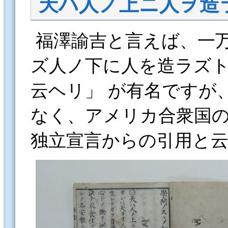
天ハ人ノ上ニ人ヲ造
福澤諭吉と言えば、一
ズ人ノ下に人を造ラズ
云ヘリ」 が有名ですが
なく、アメリカ合衆国
独立宣言からの引用と