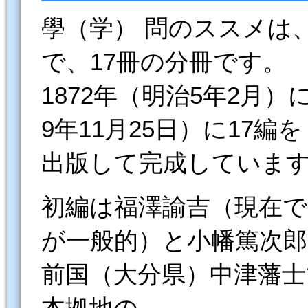
學（学） 問のススメは
で、17冊の分冊です。
1872年（明治5年2月）
9年11月25日）に17編を
出版して完成していま
初編は福澤諭吉（現在
が一般的）と小幡篤次
前国（大分県）中津藩
本拠地の