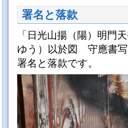
署名と落款
「日光山揚（陽）明門天
ゆう）以於図 守應書写
署名と落款です。