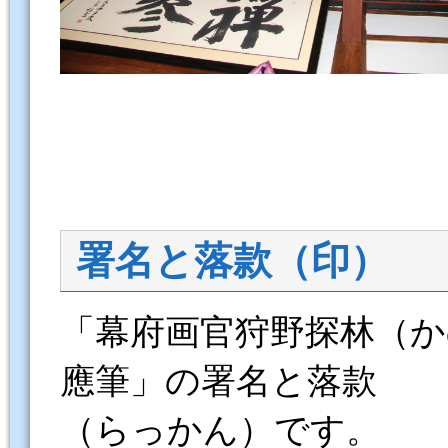
署名と落款（印）
「幕府画官狩野探林（
應筆」の署名と落款
（らっかん）です。