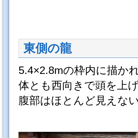
東側の龍
5.4×2.8mの枠内に
体とも西向きで頭を上
腹部はほとんど見えな