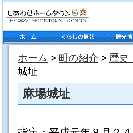
ホーム
>
町の紹介
>
歴史
城址
麻場城址
指定：平成元年８月２４