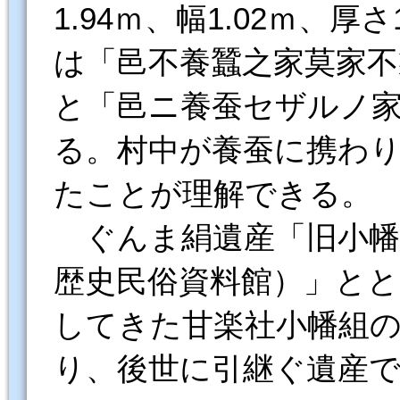
1.94ｍ、幅1.02ｍ、
は「邑不養蠶之家莫家不
と「邑ニ養蚕セザルノ
る。村中が養蚕に携わ
たことが理解できる。
ぐんま絹遺産「旧小幡
歴史民俗資料館）」と
してきた甘楽社小幡組
り、後世に引継ぐ遺産