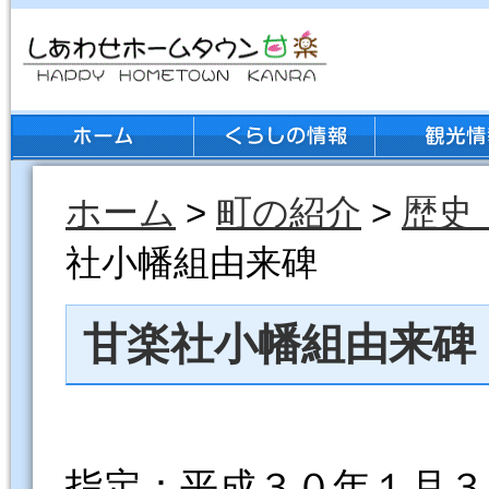
ホーム
>
町の紹介
>
歴史
社小幡組由来碑
甘楽社小幡組由来碑
指定：平成３０年１月３