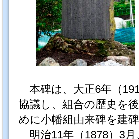
本碑は、大正6年（19
協議し、組合の歴史を
めに小幡組由来碑を建
明治11年（1878）