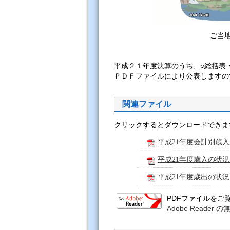
ご当
平成２１年度決算のうち、○総括表
ＰＤＦファイルにより公表しますの
関連ファイル
クリックするとダウンロードできま
平成21年度会計別歳入
平成21年度歳入の状況（
平成21年度歳出の状況（
PDFファイルをご覧い
Adobe Read