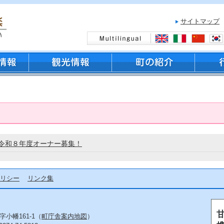
サイトマップ
令和８年度オーナー募集！
リシー
リンク集
字小幡161-1（
町庁舎案内地図
）