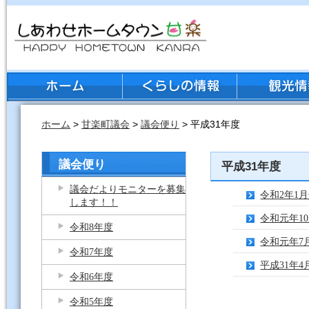
ホーム
>
甘楽町議会
>
議会便り
> 平成31年度
議会便り
平成31年度
議会だよりモニターを募集
令和2年1
します！！
令和元年1
令和8年度
令和元年7
令和7年度
平成31年4
令和6年度
令和5年度