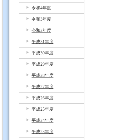
令和4年度
令和3年度
令和2年度
平成31年度
平成30年度
平成29年度
平成28年度
平成27年度
平成26年度
平成25年度
平成24年度
平成23年度