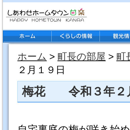
ホーム
>
町長の部屋
>
町
２月１９日
梅花 令和３年２
自宅裏庭の梅が咲き始