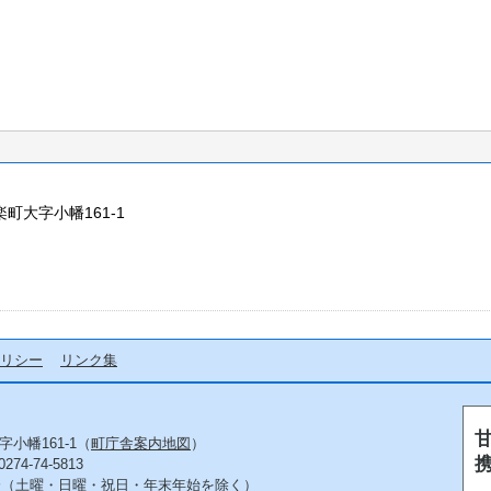
楽町大字小幡161-1
リシー
リンク集
字小幡161-1（
町庁舎案内地図
）
4-74-5813
5分（土曜・日曜・祝日・年末年始を除く）