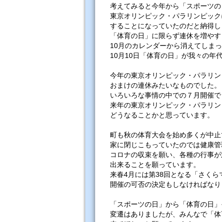
考えてみると今年から「スポーツの
東京オリンピック・パラリンピックに
することになっていたのだと納得し
「体育の日」に限らず連休を増やす
10月のカレンダーから消えてしま
10月10日「体育の日」が我々の年
今年の東京オリンピック・パラリン
おまけの連休みたいなものでした。
いろいろな事情の中での７月開催で
来年の東京オリンピック・パラリン
どうなることかと思っています。
町も秋の体育大会を始め多くが中止
家に閉じこもっていたのでは健康管
コロナの収束を願い、各種の行事が
出来ることを願っています。
来春4月には第38回となる「さく
開催の可否の決定もしなければなり
「スポーツの日」から「体育の日」
変遷はありましたが、みんなで「体