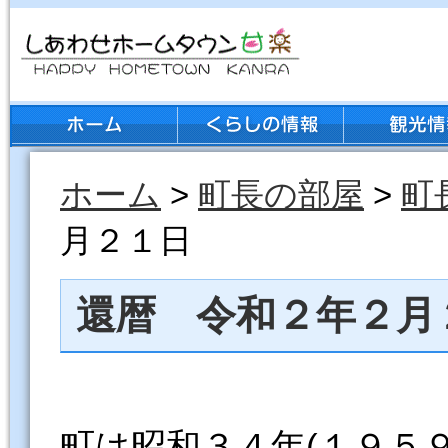
ホーム
>
町長の部屋
>
町
月２１日
還暦 令和２年２月
町は昭和３４年(１９５