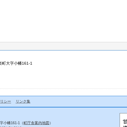
楽町大字小幡161-1
リシー
リンク集
字小幡161-1（
町庁舎案内地図
）