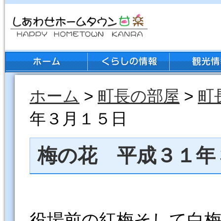
ホーム
>
町長の部屋
>
町
年３月１５日
梅の花 平成３１年
役場前の紅梅そして白