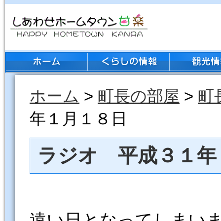
ホーム
>
町長の部屋
>
町
年１月１８日
ラジオ 平成３１年
遠い日となってしまい