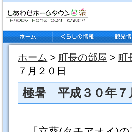
ホーム
>
町長の部屋
>
町
７月２０日
極暑 平成３０年７
「立葵(タチアオイ)の