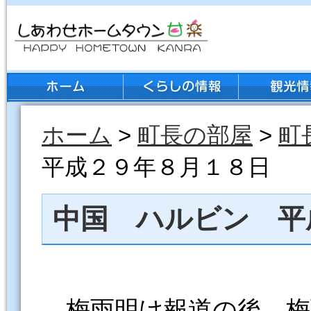
ホーム
>
町長の部屋
>
町
平成２９年８月１８日
中国 ハルビン 平
梅雨明け報道の後、梅