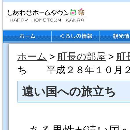
ホーム
>
町長の部屋
>
町
ち 平成２８年１０月
遠い国への旅立ち
ある男性が遠い国へ