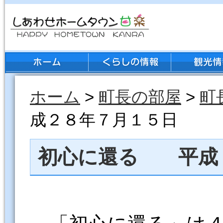
ホーム
>
町長の部屋
>
町
成２８年７月１５日
初心に還る 平成
「初心に還る」は