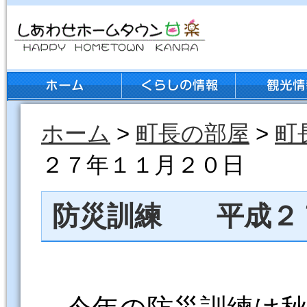
ホーム
>
町長の部屋
>
町
２７年１１月２０日
防災訓練 平成２
今年の防災訓練は