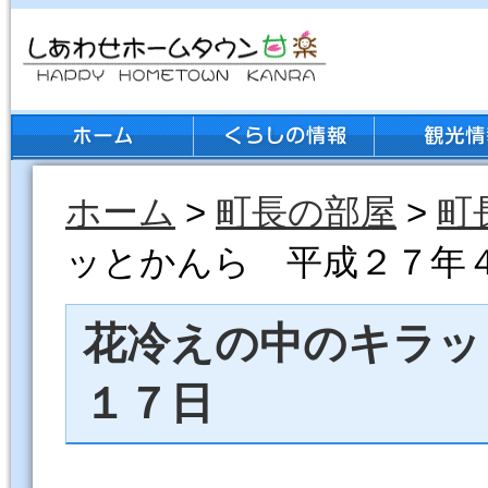
ホーム
>
町長の部屋
>
町
ッとかんら 平成２７年
花冷えの中のキラッ
１７日