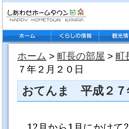
ホーム
>
町長の部屋
>
町
７年２月２０日
おてんま 平成２７
12
月から1月にかけて